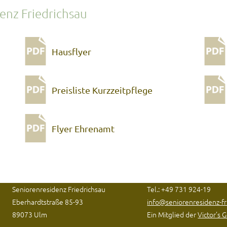
enz Friedrichsau
Hausflyer
Preisliste Kurzzeitpflege
Flyer Ehrenamt
Seniorenresidenz Friedrichsau
Tel.: +49 731 924-19
Eberhardtstraße 85-93
info@seniorenresidenz-fr
89073 Ulm
Ein Mitglied der
Victor’s 