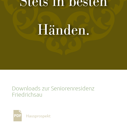
Stets in besten
Händen.
Downloads zur Seniorenresidenz
Friedrichsau
Hausprospekt