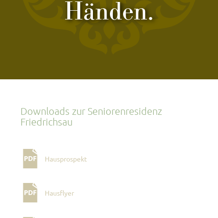
Händen.
Downloads zur Seniorenresidenz
Friedrichsau
Hausprospekt
Hausflyer