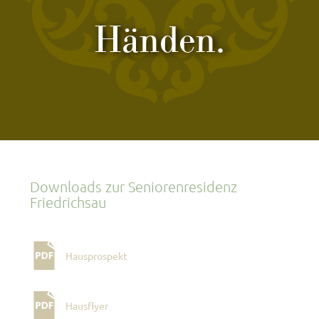
Händen.
Downloads zur Seniorenresidenz
Friedrichsau
Hausprospekt
Hausflyer