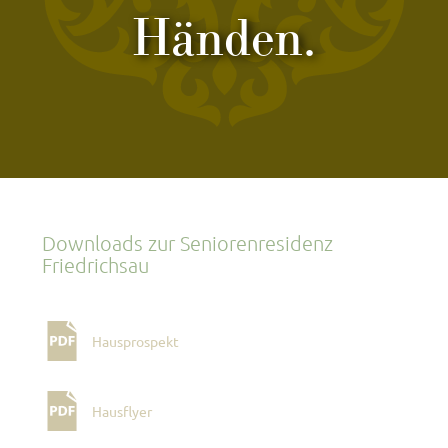
Händen.
Downloads zur Seniorenresidenz
Friedrichsau
Hausprospekt
Hausflyer