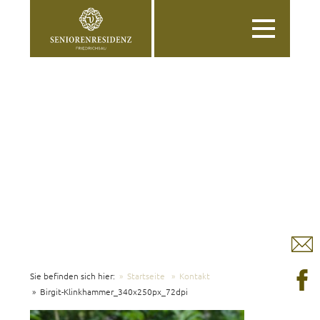
Toggle
navigation
Sie befinden sich hier:
Startseite
Kontakt
Birgit-Klinkhammer_340x250px_72dpi