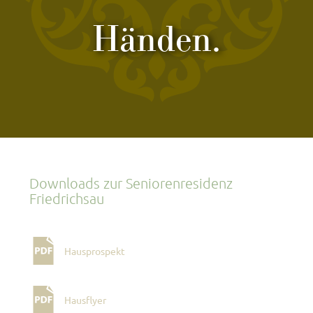
Händen.
Downloads zur Seniorenresidenz
Friedrichsau
Hausprospekt
Hausflyer